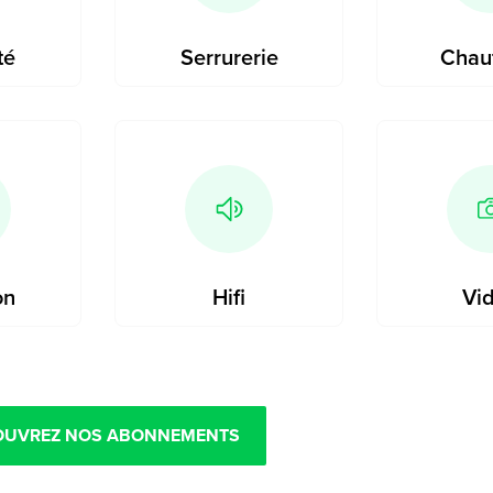
té
Serrurerie
Chau
on
Hifi
Vi
OUVREZ NOS ABONNEMENTS