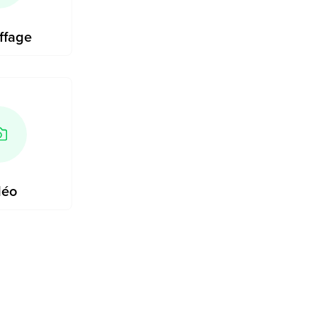
ffage
déo