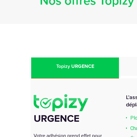
Nos offres Topizy
Topizy
URGENCE
L’as
dépl
Plo
Cha
Votre adhésion prend effet pour