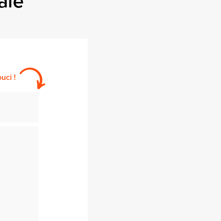
ale
uci !