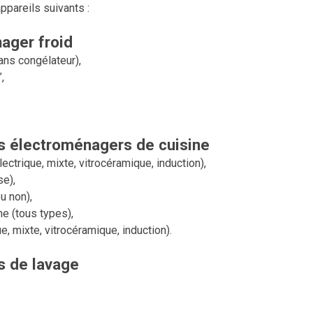
pareils suivants :
ager froid
ans congélateur),
,
ls électroménagers de cuisine
ectrique, mixte, vitrocéramique, induction),
se),
u non),
ne (tous types),
ue, mixte, vitrocéramique, induction).
s de lavage