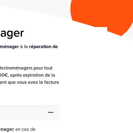
ager
oménager
à la
réparation de
électroménagers pour tout
00€, après expiration de la
tant que vous avez la facture
énager
en cas de