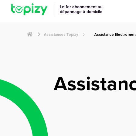
Le 1er abonnement au
dépannage à domicile
Assistances Topizy
Assistance Electroména
Assistan